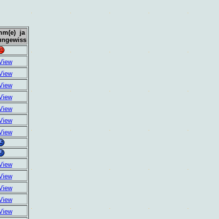
mm(e) ja
 ungewiss
View
View
View
View
View
View
View
View
View
View
View
View