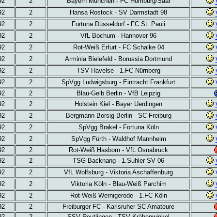
92
2
Bayern München - FC Homburg/Saar
92
2
Hansa Rostock - SV Darmstadt 98
92
2
Fortuna Düsseldorf - FC St. Pauli
92
2
VfL Bochum - Hannover 96
92
2
Rot-Weiß Erfurt - FC Schalke 04
92
2
Arminia Bielefeld - Borussia Dortmund
92
2
TSV Havelse - 1.FC Nürnberg
92
2
SpVgg Ludwigsburg - Eintracht Frankfurt
92
2
Blau-Gelb Berlin - VfB Leipzig
92
2
Holstein Kiel - Bayer Uerdingen
92
2
Bergmann-Borsig Berlin - SC Freiburg
92
2
SpVgg Brakel - Fortuna Köln
92
2
SpVgg Fürth - Waldhof Mannheim
92
2
Rot-Weiß Hasborn - VfL Osnabrück
92
2
TSG Backnang - 1.Suhler SV 06
92
2
VfL Wolfsburg - Viktoria Aschaffenburg
92
2
Viktoria Köln - Blau-Weiß Parchim
92
2
Rot-Weiß Wernigerode - 1.FC Köln
92
2
Freiburger FC - Karlsruher SC Amateure
92
2
SSV Reutlingen - TSV Krähenwinkel