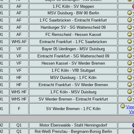
91
AF
1.FC Köln - SV Meppen
91
AF
MSV Duisburg - BW 90 Berlin
91
AF
1.FC
Saarbrücken - Eintracht Frankfurt
91
AF
Hamburger SV - SG Wattenscheid 09
91
AF
FC Remscheid - Hessen Kassel
91
WHS AF
Eintracht Frankfurt -
1.FC
Saarbrücken
91
VF
Bayer 05 Uerdingen -
MSV Duisburg
91
VF
Eintracht Frankfurt -
SG Wattenscheid 09
91
VF
Hessen Kassel -
SV Werder Bremen
91
VF
1.FC Köln -
VfB Stuttgart
91
HF
MSV Duisburg - 1.FC Köln
91
HF
Eintracht Frankfurt -
SV Werder Bremen
91
WHS HF
1.FC Köln -
MSV Duisburg
91
WHS HF
SV Werder Bremen -
Eintracht Frankfurt
Vie
91
F
SV Werder Bremen -
1.FC Köln
Vi
92
Q1
Motor Eberswalde - Stahl Henningsdorf
92
Q1
Rot-Weiß Prenzlau - Bergmann-Borsig Berlin