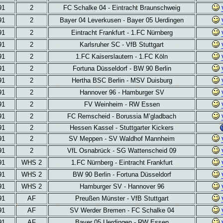
91
2
FC Schalke 04 - Eintracht
Braunschweig
91
2
Bayer 04
Leverkusen - Bayer 05 Uerdingen
91
2
Eintracht Frankfurt - 1.FC Nürnberg
91
2
Karlsruher SC - VfB Stuttgart
91
2
1.FC Kaiserslautern -
1.FC Köln
91
2
Fortuna Düsseldorf -
BW 90 Berlin
91
2
Hertha BSC Berlin - MSV Duisburg
91
2
Hannover 96 -
Hamburger SV
91
2
FV Weinheim - RW Essen
91
2
FC Remscheid - Borussia M’gladbach
91
2
Hessen Kassel - Stuttgarter Kickers
91
2
SV Meppen - SV Waldhof Mannheim
91
2
VfL Osnabrück - SG Wattenscheid 09
91
WHS 2
1.FC Nürnberg -
Eintracht Frankfurt
91
WHS 2
BW 90 Berlin -
Fortuna Düsseldorf
91
WHS 2
Hamburger SV - Hannover 96
91
AF
Preußen Münster -
VfB Stuttgart
91
AF
SV Werder Bremen - FC
Schalke 04
91
AF
Bayer 05 Uerdingen -
RW Essen