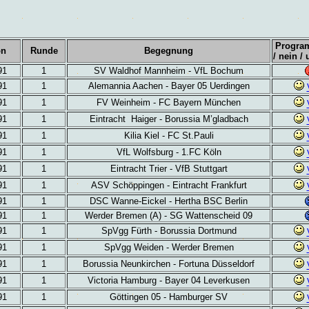
Progra
on
Runde
Begegnung
/ nein /
91
1
SV Waldhof Mannheim - VfL Bochum
91
1
Alemannia Aachen - Bayer 05 Uerdingen
91
1
FV Weinheim - FC Bayern München
91
1
Eintracht Haiger - Borussia M’gladbach
91
1
Kilia Kiel - FC St.Pauli
91
1
VfL Wolfsburg - 1.FC Köln
91
1
Eintracht Trier - VfB Stuttgart
91
1
ASV
Schöppingen - Eintracht Frankfurt
91
1
DSC
Wanne-Eickel - Hertha BSC Berlin
91
1
Werder
Bremen (A) - SG
Wattenscheid
09
91
1
SpVgg Fürth - Borussia Dortmund
91
1
SpVgg Weiden - Werder Bremen
91
1
Borussia
Neunkirchen - Fortuna Düsseldorf
91
1
Victoria
Hamburg - Bayer 04 Leverkusen
91
1
Göttingen 05 - Hamburger SV