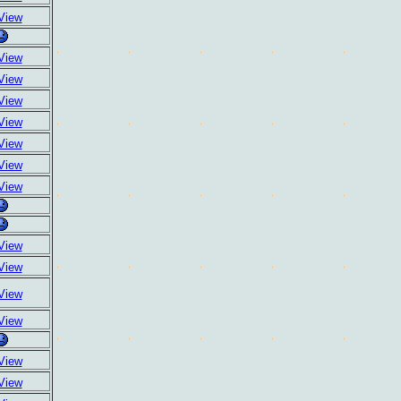
View
View
View
View
View
View
View
View
View
View
View
View
View
View