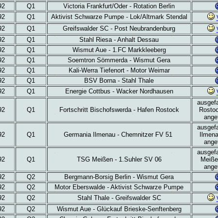
92
Q1
Victoria Frankfurt/Oder - Rotation Berlin
92
Q1
Aktivist Schwarze Pumpe - Lok/Altmark Stendal
92
Q1
Greifswalder SC - Post Neubrandenburg
92
Q1
Stahl Riesa - Anhalt Dessau
92
Q1
Wismut Aue - 1.FC Markkleeberg
92
Q1
Soemtron Sömmerda - Wismut Gera
92
Q1
Kali-Werra Tiefenort - Motor Weimar
92
Q1
BSV Borna - Stahl Thale
92
Q1
Energie Cottbus - Wacker Nordhausen
ausgefa
92
Q1
Fortschritt Bischofswerda - Hafen Rostock
Rostoc
ange
ausgefa
92
Q1
Germania Ilmenau - Chemnitzer FV 51
Ilmena
ange
ausgefa
92
Q1
TSG Meißen - 1.Suhler SV 06
Meiße
ange
92
Q2
Bergmann-Borsig Berlin - Wismut Gera
92
Q2
Motor Eberswalde - Aktivist Schwarze Pumpe
92
Q2
Stahl Thale - Greifswalder SC
92
Q2
Wismut Aue - Glückauf Brieske-Senftenberg