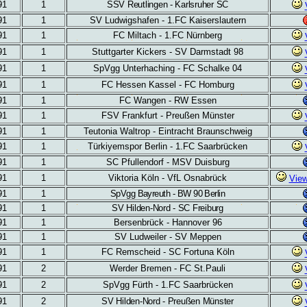
91
1
SSV Reutlingen -
Karlsruher SC
91
1
SV
Ludwigshafen - 1.FC Kaiserslautern
91
1
FC Miltach - 1.FC Nürnberg
91
1
Stuttgarter Kickers - SV
Darmstadt 98
91
1
SpVgg Unterhaching - FC
Schalke 04
91
1
FC
Hessen Kassel - FC Homburg
91
1
FC Wangen - RW Essen
91
1
FSV Frankfurt - Preußen Münster
91
1
Teutonia Waltrop - Eintracht Braunschweig
91
1
Türkiyemspor Berlin - 1.FC Saarbrücken
91
1
SC Pfullendorf -
MSV Duisburg
91
1
Viktoria Köln - VfL Osnabrück
Vie
91
1
SpVgg Bayreuth - BW 90 Berlin
91
1
SV Hilden-Nord - SC Freiburg
91
1
Bersenbrück - Hannover 96
91
1
SV Ludweiler - SV Meppen
91
1
FC Remscheid - SC Fortuna Köln
91
2
Werder Bremen - FC St.Pauli
91
2
SpVgg Fürth - 1.FC Saarbrücken
91
2
SV Hilden-Nord - Preußen Münster