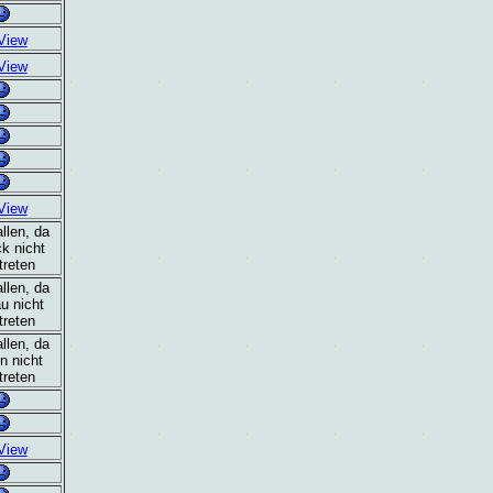
View
View
View
llen, da
k nicht
treten
llen, da
u nicht
treten
llen, da
n nicht
treten
View