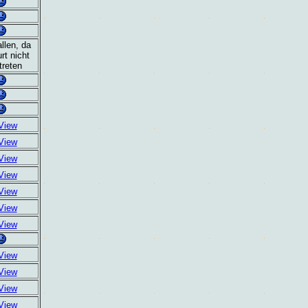
llen, da
rt nicht
treten
View
View
View
View
View
View
View
View
View
View
View