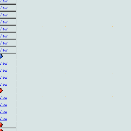
View
View
View
View
View
View
View
View
View
View
View
View
View
View
View
View