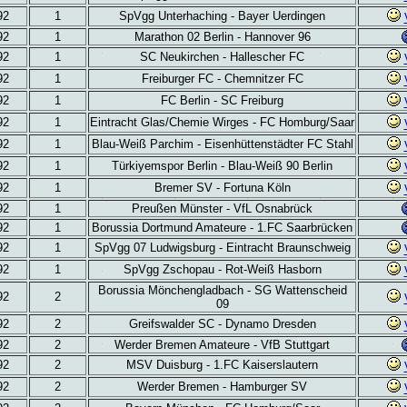
92
1
SpVgg Unterhaching - Bayer Uerdingen
92
1
Marathon 02 Berlin - Hannover 96
92
1
SC Neukirchen - Hallescher FC
92
1
Freiburger FC - Chemnitzer FC
92
1
FC Berlin - SC Freiburg
92
1
Eintracht Glas/Chemie Wirges - FC Homburg/Saar
92
1
Blau-Weiß Parchim - Eisenhüttenstädter FC Stahl
92
1
Türkiyemspor Berlin - Blau-Weiß 90 Berlin
92
1
Bremer SV - Fortuna Köln
92
1
Preußen Münster - VfL Osnabrück
92
1
Borussia Dortmund Amateure - 1.FC Saarbrücken
92
1
SpVgg 07 Ludwigsburg - Eintracht Braunschweig
92
1
SpVgg Zschopau - Rot-Weiß Hasborn
Borussia Mönchengladbach - SG Wattenscheid
92
2
09
92
2
Greifswalder SC - Dynamo Dresden
92
2
Werder Bremen Amateure - VfB Stuttgart
92
2
MSV Duisburg - 1.FC Kaiserslautern
92
2
Werder Bremen - Hamburger SV