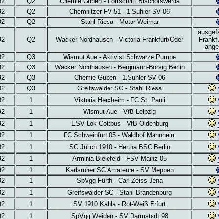
92
Q2
Chemie Guben - Fortschritt Bischofswerda
92
Q2
Chemnitzer FV 51 - 1.Suhler SV 06
92
Q2
Stahl Riesa - Motor Weimar
ausgefa
92
Q2
Wacker Nordhausen - Victoria Frankfurt/Oder
Frankfu
ange
92
Q3
Wismut Aue - Aktivist Schwarze Pumpe
92
Q3
Wacker Nordhausen - Bergmann-Borsig Berlin
92
Q3
Chemie Guben - 1.Suhler SV 06
92
Q3
Greifswalder SC - Stahl Riesa
92
1
Viktoria Herxheim - FC St. Pauli
92
1
Wismut Aue - VfB Leipzig
92
1
ESV Lok Cottbus - VfB Oldenburg
92
1
FC Schweinfurt 05 - Waldhof Mannheim
92
1
SC Jülich 1910 - Hertha BSC Berlin
92
1
Arminia Bielefeld - FSV Mainz 05
92
1
Karlsruher SC Amateure - SV Meppen
92
1
SpVgg Fürth - Carl Zeiss Jena
92
1
Greifswalder SC - Stahl Brandenburg
92
1
SV 1910 Kahla - Rot-Weiß Erfurt
92
1
SpVgg Weiden - SV Darmstadt 98