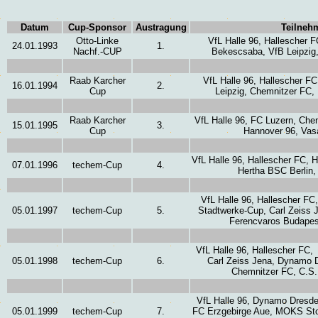
Datum
Cup-Sponsor
Austragung
Teilneh
Otto-Linke
VfL Halle 96, Hallescher
24.01.1993
1.
Nachf.-CUP
Bekescsaba, VfB Leipzig
Raab Karcher
VfL Halle 96, Hallescher FC
16.01.1994
2.
Cup
Leipzig, Chemnitzer FC,
Raab Karcher
VfL Halle 96, FC Luzern, Che
15.01.1995
3.
Cup
Hannover 96, Vas
VfL Halle 96, Hallescher FC, 
07.01.1996
techem-Cup
4.
Hertha BSC Berlin
VfL Halle 96, Hallescher FC
05.01.1997
techem-Cup
5.
Stadtwerke-Cup, Carl Zeiss
Ferencvaros Budapes
VfL Halle 96, Hallescher FC,
05.01.1998
techem-Cup
6.
Carl Zeiss Jena, Dynamo D
Chemnitzer FC, C.S
VfL Halle 96, Dynamo Dresde
05.01.1999
techem-Cup
7.
FC Erzgebirge Aue, MOKS Sto