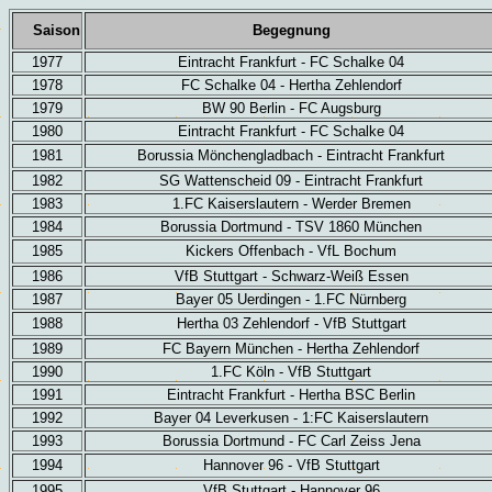
Saison
Begegnung
1977
Eintracht Frankfurt - FC Schalke 04
1978
FC Schalke 04 - Hertha Zehlendorf
1979
BW 90 Berlin - FC Augsburg
1980
Eintracht Frankfurt - FC Schalke 04
1981
Borussia Mönchengladbach - Eintracht Frankfurt
1982
SG Wattenscheid 09 - Eintracht Frankfurt
1983
1.FC Kaiserslautern - Werder Bremen
1984
Borussia Dortmund - TSV 1860 München
1985
Kickers Offenbach - VfL Bochum
1986
VfB Stuttgart - Schwarz-Weiß Essen
1987
Bayer 05 Uerdingen - 1.FC Nürnberg
1988
Hertha 03 Zehlendorf - VfB Stuttgart
1989
FC Bayern München - Hertha Zehlendorf
1990
1.FC Köln - VfB Stuttgart
1991
Eintracht Frankfurt - Hertha BSC Berlin
1992
Bayer 04 Leverkusen - 1:FC Kaiserslautern
1993
Borussia Dortmund - FC Carl Zeiss Jena
1994
Hannover 96 - VfB Stuttgart
1995
VfB Stuttgart - Hannover 96