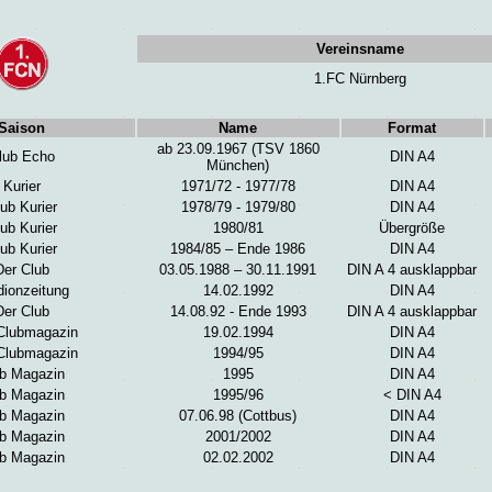
Vereinsname
1.FC Nürnberg
Saison
Name
Format
ab 23.09.1967 (TSV 1860
lub Echo
DIN A4
München)
Kurier
1971/72 - 1977/78
DIN A4
ub Kurier
1978/79 - 1979/80
DIN A4
ub Kurier
1980/81
Übergröße
ub Kurier
1984/85 – Ende 1986
DIN A4
Der Club
03.05.1988 – 30.11.1991
DIN A 4 ausklappbar
dionzeitung
14.02.1992
DIN A4
Der Club
14.08.92 - Ende 1993
DIN A 4 ausklappbar
Clubmagazin
19.02.1994
DIN A4
Clubmagazin
1994/95
DIN A4
b Magazin
1995
DIN A4
b Magazin
1995/96
< DIN A4
b Magazin
07.06.98 (Cottbus)
DIN A4
b Magazin
2001/2002
DIN A4
b Magazin
02.02.2002
DIN A4