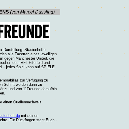
BENS
(von
Marcel Dussling)
r Darstellung: Stadionhefte,
rden alle Facetten eines jeweiligen
en gegen Manchester United, die
zwischen dem VFL Eiterfeld und
 – jedes Spiel kann auf SPIELE
Memorabilias zur Verfügung zu
en Schritt werden dann zu
gänzt und von 11Freunde daraufhin
ben.
ie einen Quellennachweis
.
dionheft.de
mit seinen
chte. Für Rückfragen steht Euch -