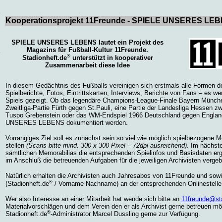
Kooperationsprojekt 11Freunde
-
SPIELE UNSERES LE
SPIELE UNSERES LEBENS lautet ein Projekt des
Magazins für Fußball-Kultur 11Freunde.
®
Stadionheft.de
unterstützt in kooperativer
Zusammenarbeit diese Idee
In diesem Gedächtnis des Fußballs vereinigen sich erstmals alle Formen de
Spielberichte, Fotos, Eintrittskarten, Interviews, Berichte von Fans – es we
Spiels gezeigt. Ob das legendäre Champions-League-Finale Bayern Münch
Zweitliga-Partie Fürth gegen St.Pauli, eine Partie der Landesliga Hessen 
Tuspo Grebenstein oder das WM-Endspiel 1966 Deutschland gegen England
UNSERES LEBENS dokumentiert werden.
Vorrangiges Ziel soll es zunächst sein so viel wie möglich spielbezogene 
stellen
(Scans bitte mind. 300 x 300 Pixel – 72dpi ausreichend)
. Im nächst
sämtlichen Memorabilias die entsprechenden Spielinfos und Basisdaten er
im Anschluß die betreuenden Aufgaben für die jeweiligen Archivisten verge
Natürlich erhalten die Archivisten auch Jahresabos von 11Freunde und sow
®
(Stadionheft.de
/ Vorname Nachname) an der entsprechenden Onlinestelle
Wer also Interesse an einer Mitarbeit hat wende sich bitte an
11freunde@sta
Materialvorschlägen und dem Verein den er als Archivist gerne betreuen mö
®
Stadionheft.de
-Administrator Marcel Dussling gerne zur Verfügung.