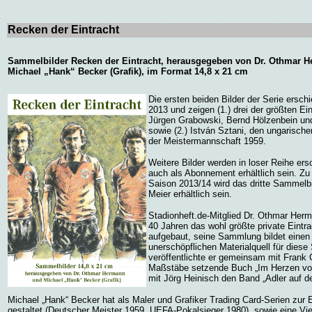
Recken der Eintracht
Sammelbilder
Recken der Eintracht
, herausgegeben von Dr. Othmar 
Michael „Hank“ Becker (Grafik), im Format 14,8 x 21 cm
Die ersten beiden Bilder der Serie erschi
2013 und zeigen (1.) drei der größten Ei
Jürgen Grabowski, Bernd Hölzenbein un
sowie (2.) István Sztani, den ungarisch
der Meistermannschaft 1959.
Weitere Bilder werden in loser Reihe er
auch als Abonnement erhältlich sein. Zu
Saison 2013/14 wird das dritte Sammelbi
Meier erhältlich sein.
Stadionheft.de-Mitglied Dr. Othmar Herm
40 Jahren das wohl größte private Eintra
aufgebaut, seine Sammlung bildet einen
unerschöpflichen Materialquell für diese
veröffentlichte er gemeinsam mit Frank 
Maßstäbe setzende Buch „Im Herzen vo
mit Jörg Heinisch den Band „Adler auf de
Michael „Hank“ Becker hat als Maler und Grafiker Trading Card-Serien zur E
gestaltet (Deutscher Meister 1959, UEFA-Pokalsieger 1980), sowie eine Vie