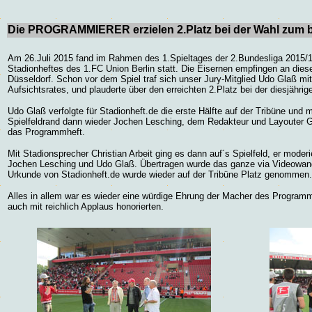
Die PROGRAMMIERER erzielen 2.Platz bei der Wahl zum b
Am 26.Juli 2015 fand im Rahmen des 1.Spieltages der 2.Bundesliga 2015/
Stadionheftes des 1.FC Union Berlin statt. Die Eisernen empfingen an die
Düsseldorf. Schon vor dem Spiel traf sich unser Jury-Mitglied Udo Glaß mi
Aufsichtsrates, und plauderte über den erreichten 2.Platz bei der diesjähr
Udo Glaß verfolgte für Stadionheft.de die erste Hälfte auf der Tribüne und m
Spielfeldrand dann wieder Jochen Lesching, dem Redakteur und Layouter G
das Programmheft.
Mit Stadionsprecher Christian Arbeit ging es dann auf´s Spielfeld, er moderi
Jochen Lesching und Udo Glaß. Übertragen wurde das ganze via Videowan
Urkunde von Stadionheft.de wurde wieder auf der Tribüne Platz genommen
Alles in allem war es wieder eine würdige Ehrung der Macher des Program
auch mit reichlich Applaus
honorierten.