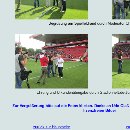
Begrüßung am Spielfeldrand durch Moderator Chr
Ehrung und Urkundenübergabe durch Stadionheft.de-Ju
Zur Vergrößerung bitte auf die Fotos klicken.
Danke an
Udo Glaß
lizenzfreien Bilder
zurück zur Hauptseite
zu