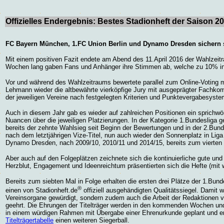
Offizielles Endergebnis: Bestes Stadionheft der Saison 2
FC Bayern München, 1.FC Union Berlin und Dynamo Dresden sichern s
Mit einem positiven Fazit endete am Abend des 11.April 2016 der Wahlzeit
Wochen lang gaben Fans und Anhänger ihre Stimmen ab, welche zu 10% in
Vor und während des Wahlzeitraums bewertete parallel zum Online-Voting 
Lehmann wieder die altbewährte vierköpfige Jury mit ausgeprägter Fachkom
der jeweiligen Vereine nach festgelegten Kriterien und Punktevergabesyst
Auch in diesem Jahr gab es wieder auf zahlreichen Positionen ein sprichwö
Nuancen über die jeweiligen Platzierungen. In der Kategorie 1.Bundeslig
bereits der zehnte Wahlsieg seit Beginn der Bewertungen und in der 2.Bun
nach dem letztjährigen Vize-Titel, nun auch wieder den Sonnenplatz in Liga
Dynamo Dresden, nach 2009/10, 2010/11 und 2014/15, bereits zum vierten 
Aber auch auf den Folgeplätzen zeichnete sich die kontinuierliche gute und q
Herzblut, Engagement und Ideenreichtum präsentierten sich die Hefte (mit
Bereits zum siebten Mal in Folge erhalten die ersten drei Plätze der 1.Bun
®
einen von Stadionheft.de
offiziell ausgehändigten Qualitätssiegel. Damit wi
Vereinsorgane gewürdigt, sondern zudem auch die Arbeit der Redaktionen v
geehrt. Die Ehrungen der Titelträger werden in den kommenden Wochen und
in einem würdigen Rahmen mit Übergabe einer Ehrenurkunde geplant und e
Titelträgertabelle
einen weiteren Siegerball.