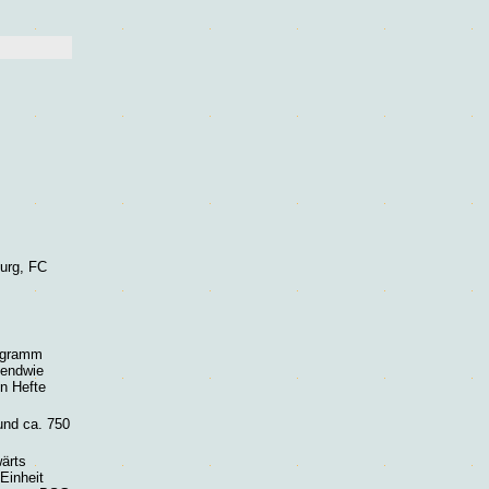
urg, FC
rogramm
gendwie
en Hefte
 und
ca. 750
ärts
Einheit