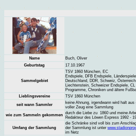
Name
Buch, Oliver
Geburtstag
17.10.1967
TSV 1860 München, EC
Endspiele, DFB Endspiele, Länderspiele
Sammelgebiet
Deutschland, DDR, Schweiz, Österreich
Liechtenstein, Schweizer Endspiele, CL
Programme, Chroniken und ältere Fußba
Lieblingsvereine
TSV 1860 München
keine Ahnung, irgendwann wird halt aus
seit wann Sammler
voller Zeug eine Sammlung
durch die Liebe zu 1860 und meine Arbe
wie zum Sammeln gekommen
Redakteur des Löwen Express 1992 - 1
die Schränke sind voll bis zum Anschlag
Umfang der Sammlung
der Sammlung ist unter
www.stadionpr
im Netz