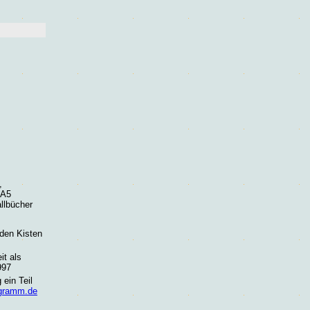
,
 A5
llbücher
 den Kisten
it als
997
 ein Teil
ogramm.de