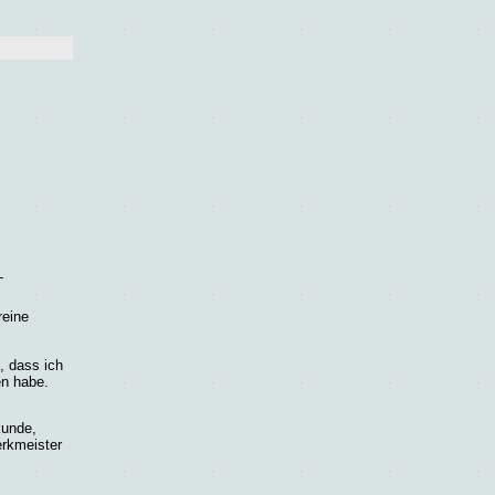
-
reine
, dass ich
n habe.
kunde,
erkmeister