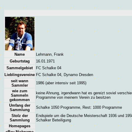
Name
Lehmann, Frank
Geburtstag
16.01.1971
Sammelgebiet
FC Schalke 04
Lieblingsvereine
FC Schalke 04, Dynamo Dresden
seit wann
1986 (aber intensiv seit 1995)
Sammler
wie zum
keine Ahnung, irgendwann hat es gereizt soviel verschi
Sammeln
Programme von meinem Verein zu besitzen
gekommen
Umfang der
Schalke 1050 Programme, Rest: 1000 Programme
Sammlung
Stolz der
Endspiele um die Deutsche Meisterschaft 1936 und 195
Sammlung
Schalker Beteiligung
Homepages
eBay-Nickname