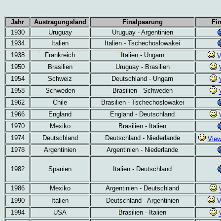
Jahr
Austragungsland
Finalpaarung
Fin
1930
Uruguay
Uruguay - Argentinien
1934
Italien
Italien - Tschechoslowakei
1938
Frankreich
Italien - Ungarn
V
1950
Brasilien
Uruguay - Brasilien
1954
Schweiz
Deutschland - Ungarn
1958
Schweden
Brasilien - Schweden
1962
Chile
Brasilien - Tschechoslowakei
1966
England
England - Deutschland
1970
Mexiko
Brasilien - Italien
1974
Deutschland
Deutschland - Niederlande
Vie
1978
Argentinien
Argentinien - Niederlande
1982
Spanien
Italien - Deutschland
1986
Mexiko
Argentinien - Deutschland
1990
Italien
Deutschland - Argentinien
V
1994
USA
Brasilien - Italien