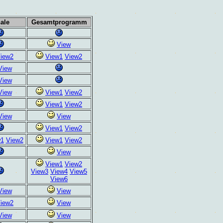
ale
Gesamtprogramm
View
iew2
View1
View2
View
View
View
View1
View2
View1
View2
View
View
View1
View2
w1
View2
View1
View2
View
View1
View2
View3
View4
View5
View6
View
View
iew2
View
View
View